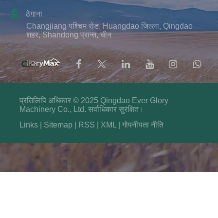

ठेगाना
Changjiang पश्चिम रोड, Huangdao जिल्ला, Qingdao
शहर, Shandong प्रान्त, चीन
प्रतिलिपि अधिकार © 2025 Qingdao Ever Glory
Machinery Co., Ltd. सर्वाधिकार सुरक्षित।
Links
|
Sitemap
|
RSS
|
XML
|
गोपनीयता नीति