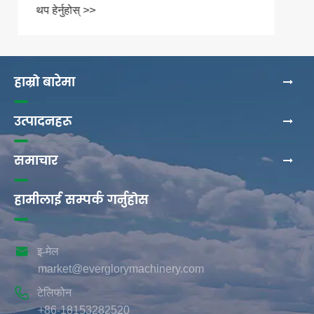
हाम्रो बारेमा
उत्पादनहरू
समाचार
हामीलाई सम्पर्क गर्नुहोस

इ-मेल
market@everglorymachinery.com

टेलिफोन
+86-18153282520