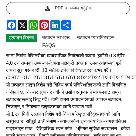
PDF डाउनलोड गर्नुहोस्
Facebook
X
WhatsApp
Pinterest
LinkedIn
Share
उत्पादन लाभहरू
उत्पादन प्यारामिटरहरू
उत्पादन विवरण
FAQS
साना निर्माण मेसिनरीको व्यावसायिक निर्माताको रूपमा, हामीले 0.8 देखि
4.0 टन सम्मको उच्च-कार्यक्षमता माइक्रो उत्खनन उपकरणहरूको पूर्ण
दायरा सुरु गरेका छौं, 13 सटीक टनेज विशिष्टताहरू कभर गर्दै।
(0.8T/1.0T/1.2T/1.3T/1.5T/1.6T/1.8T/2.2T/2.5T/3.0T/3.5T/4.0
यो उत्पादन लाइन विशेष गरी विविध कार्य परिस्थितिहरूको लागि विकसित
गरिएको छ, निरन्तर सुधार र वर्षौंको उद्योग अनुभवको माध्यमबाट हाम्रा
उत्पादनहरूलाई सिद्ध गर्दै। हामी हाम्रा उत्पादनहरूको व्यापक उत्पादन,
डिजाइन, र निर्माणमा उत्कृष्टताको लागि प्रयास गर्छौं।
यो 1 टन मिनी उत्खनन विशेष गरी निम्न परिष्कृत परिदृश्यहरूको लागि
उपयुक्त छ: साँघुरो ठाउँ निर्माण - ल्यान्डस्केप इन्जिनियरिङ - नगरपालिका
पाइपलाइन मर्मत - ऐतिहासिक भवन मर्मत - भूमिगत सुविधा सञ्चालन - बगैचा
राम्रो व्यवस्थापन - भित्री नवीकरण परियोजनाहरू - कृषि जल संरक्षण