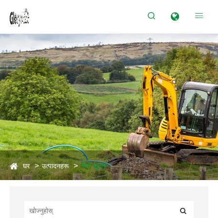


घर
उत्पादनहरू
मिनी खुदाई