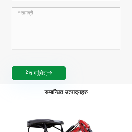
पेश गर्नुहोस्

सम्बन्धित उत्पादनहरु
१.८ टन मिनी एक्काभेटर
थप हेर्नुहोस् >>