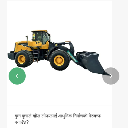
दुई 6.5T उत्खनन पठाइएको छ
थप हेर्नुहोस् >>

