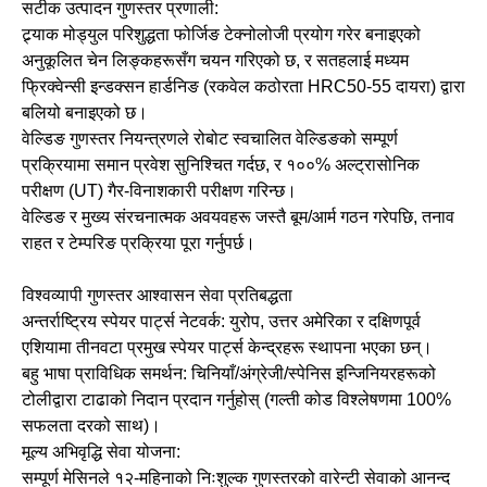
सटीक उत्पादन गुणस्तर प्रणाली:
ट्र्याक मोड्युल परिशुद्धता फोर्जिङ टेक्नोलोजी प्रयोग गरेर बनाइएको
अनुकूलित चेन लिङ्कहरूसँग चयन गरिएको छ, र सतहलाई मध्यम
फ्रिक्वेन्सी इन्डक्सन हार्डनिङ (रकवेल कठोरता HRC50-55 दायरा) द्वारा
बलियो बनाइएको छ।
वेल्डिङ गुणस्तर नियन्त्रणले रोबोट स्वचालित वेल्डिङको सम्पूर्ण
प्रक्रियामा समान प्रवेश सुनिश्चित गर्दछ, र १००% अल्ट्रासोनिक
परीक्षण (UT) गैर-विनाशकारी परीक्षण गरिन्छ।
वेल्डिङ र मुख्य संरचनात्मक अवयवहरू जस्तै बूम/आर्म गठन गरेपछि, तनाव
राहत र टेम्परिङ प्रक्रिया पूरा गर्नुपर्छ।
विश्वव्यापी गुणस्तर आश्वासन सेवा प्रतिबद्धता
अन्तर्राष्ट्रिय स्पेयर पार्ट्स नेटवर्क: युरोप, उत्तर अमेरिका र दक्षिणपूर्व
एशियामा तीनवटा प्रमुख स्पेयर पार्ट्स केन्द्रहरू स्थापना भएका छन्।
बहु भाषा प्राविधिक समर्थन: चिनियाँ/अंग्रेजी/स्पेनिस इन्जिनियरहरूको
टोलीद्वारा टाढाको निदान प्रदान गर्नुहोस् (गल्ती कोड विश्लेषणमा 100%
सफलता दरको साथ)।
मूल्य अभिवृद्धि सेवा योजना:
सम्पूर्ण मेसिनले १२-महिनाको निःशुल्क गुणस्तरको वारेन्टी सेवाको आनन्द