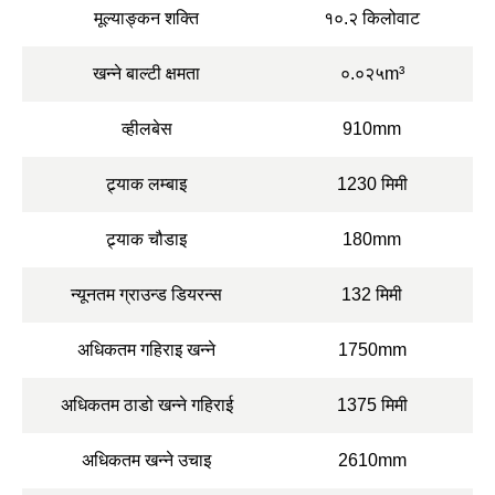
मूल्याङ्कन शक्ति
१०.२ किलोवाट
खन्ने बाल्टी क्षमता
०.०२५m³
व्हीलबेस
910mm
ट्र्याक लम्बाइ
1230 मिमी
ट्र्याक चौडाइ
180mm
न्यूनतम ग्राउन्ड डियरन्स
132 मिमी
अधिकतम गहिराइ खन्ने
1750mm
अधिकतम ठाडो खन्ने गहिराई
1375 मिमी
अधिकतम खन्ने उचाइ
2610mm