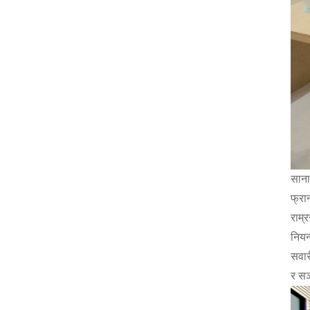
साना
फ्रा
राम्
नियन
सवार
र सञ