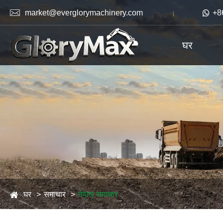

market@everglorymachinery.com

+8
घर
घर
समाचार
नेपाल समाचार