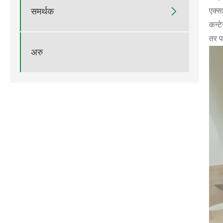

एक्स
समर्थक
कन्ट
तर प
अरु