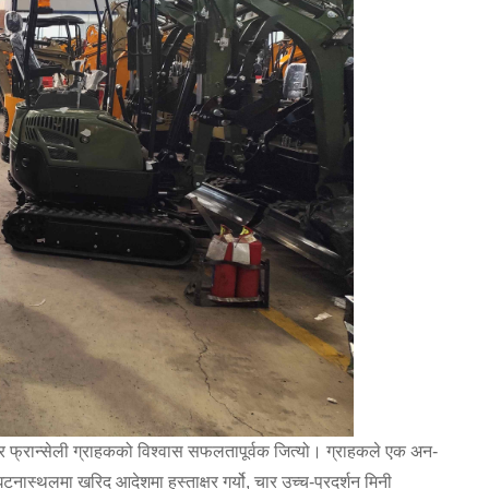
शन गरेर फ्रान्सेली ग्राहकको विश्वास सफलतापूर्वक जित्यो। ग्राहकले एक अन-
टनास्थलमा खरिद आदेशमा हस्ताक्षर गर्यो, चार उच्च-प्रदर्शन मिनी