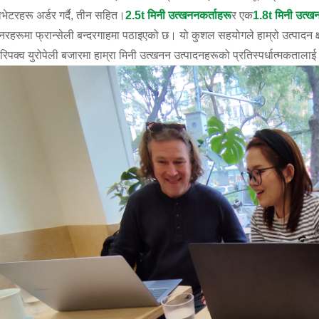
ाभेटरहरू अर्डर गर्दै, तीन सहित।
2.5t मिनी उत्खननकर्ताहरू
र एक
1.8t मिनी उत्ख
ेनरहरूमा फ्रान्सेली बन्दरगाहमा पठाइएको छ। यो कुशल सहयोगले हाम्रो उत्पादन क्षमता
रिपक्व युरोपेली बजारमा हाम्रा मिनी उत्खनन उत्पादनहरूको प्रतिस्पर्धात्मकता