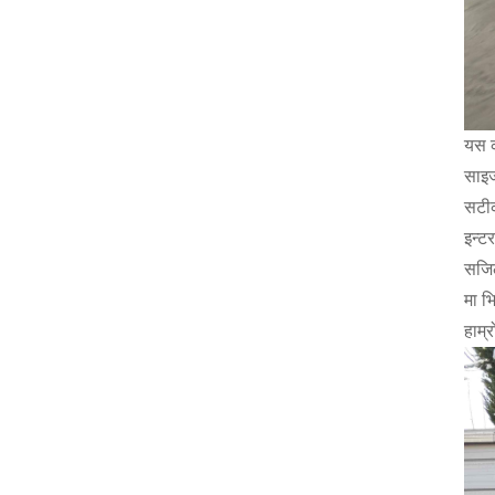
यस क
साइज
सटीक
इन्ट
सजिल
मा भ
हाम्