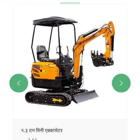


१.३ टन मिनी एक्काभेटर