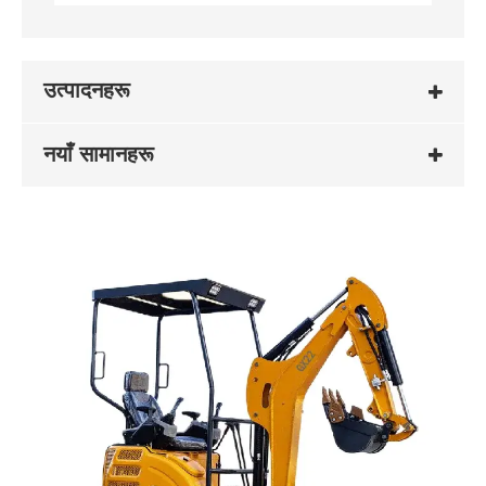
उत्पादनहरू
नयाँ सामानहरू