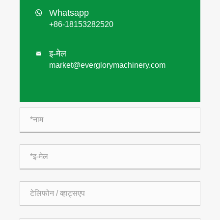
Whatsapp

+86-18153282520
इ-मेल

market@everglorymachinery.com