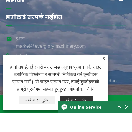
समाचार
हामीलाई सम्पर्क गर्नुहोस

इ-मेल
market@everglorymachinery.com

टेलिफोन
X
+86-18153282520
हामी तपाईंलाई राम्रो ब्राउजिङ अनुभव प्रदान गर्न, साइट

ठेगाना
ट्राफिक विश्लेषण र सामग्री निजीकृत गर्न कुकीहरू
Changjiang पश्चिम रोड, Huangdao जिल्ला, Qingdao
प्रयोग गर्छौं। यो साइट प्रयोग गरेर, तपाईं कुकीहरूको
शहर, Shandong प्रान्त, चीन
हाम्रो प्रयोगमा सहमत हुनुहुन्छ।
गोपनीयता नीति
अस्वीकार गर्नुहोस्
स्वीकार गर्नुहोस्




Online Service
प्रतिलिपि अधिकार © 2025 Qingdao Ever Glory
Machinery Co., Ltd. सर्वाधिकार सुरक्षित।