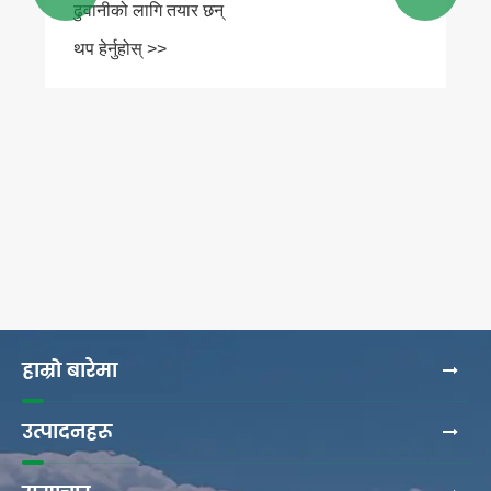
ढुवानीको लागि तयार छन्
थप हेर्नुहोस् >>
हाम्रो बारेमा
उत्पादनहरू