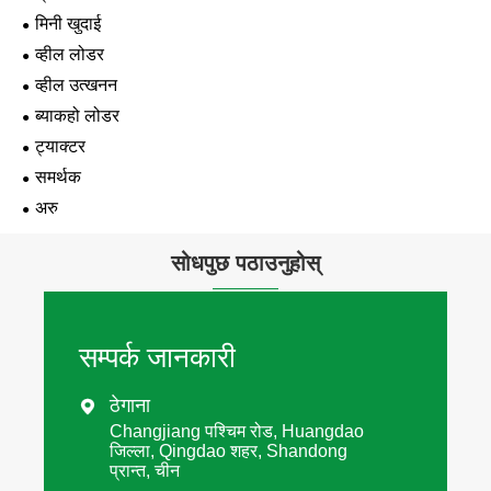
मिनी खुदाई
व्हील लोडर
व्हील उत्खनन
ब्याकहो लोडर
ट्याक्टर
समर्थक
अरु
सोधपुछ पठाउनुहोस्
सम्पर्क जानकारी
ठेगाना

Changjiang पश्चिम रोड, Huangdao
जिल्ला, Qingdao शहर, Shandong
प्रान्त, चीन