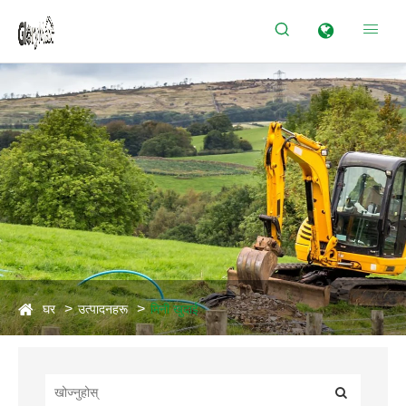


घर
उत्पादनहरू
मिनी खुदाई